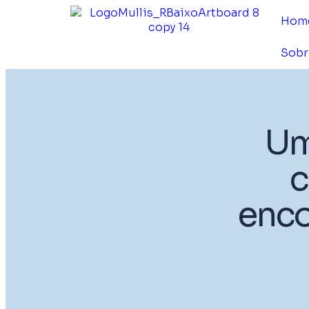
Hom
Sobr
Um
c
enco