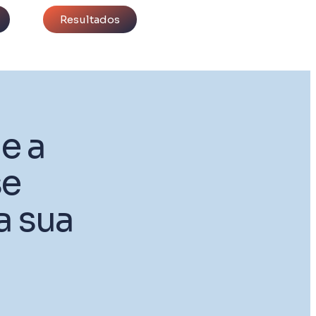
Resultados
e a
se
a sua