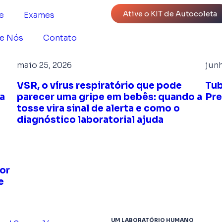
Ative o KIT de Autocoleta
e
Exames
e Nós
Contato
maio 25, 2026
junh
VSR, o vírus respiratório que pode
Tub
ma
parecer uma gripe em bebês: quando a
Pre
tosse vira sinal de alerta e como o
diagnóstico laboratorial ajuda
or
e
UM LABORATÓRIO HUMANO