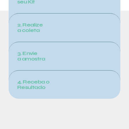
seu Kit
2. Realize
a coleta
3. Envie
a amostra
4. Receba o
Resultado