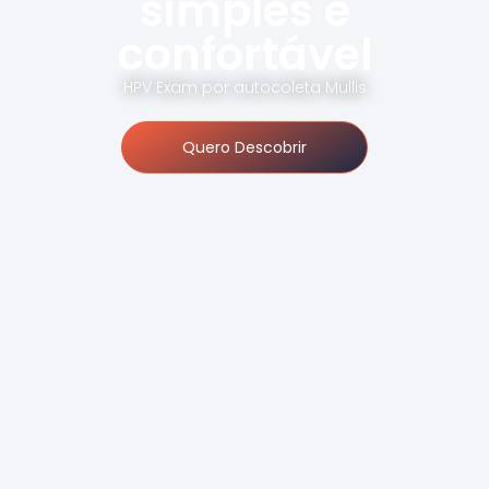
simples e
confortável
HPV Exam por autocoleta Mullis
Quero Descobrir