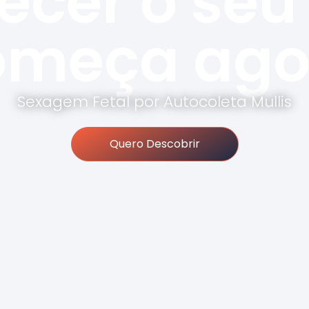
ecer o seu
omeça ago
Sexagem Fetal por Autocoleta Mullis
Quero Descobrir