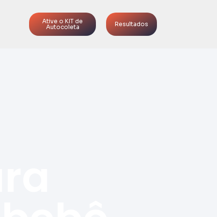
Ative o KIT de
Resultados
Autocoleta
ara