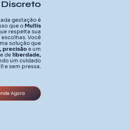
 Discreto
ada gestação é
isso que o
Mullis
ue respeita sua
s escolhas. Você
ma solução que
, precisão
e um
e de
liberdade,
ndo um cuidado
il e sem pressa.
nde Agora