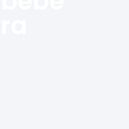
 bebê
ra