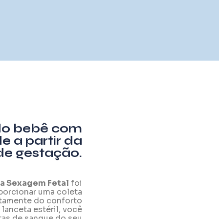
do bebê com
 a partir da
de gestação.
ra Sexagem Fetal
foi
porcionar uma coleta
tamente do conforto
lanceta estéril, você
tas de sangue do seu