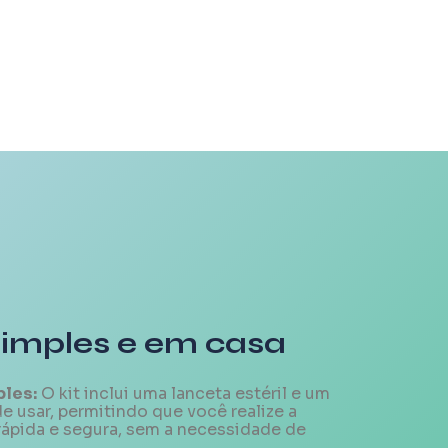
Simples e em casa
ples:
O kit inclui uma lanceta estéril e um
de usar, permitindo que você realize a
rápida e segura, sem a necessidade de