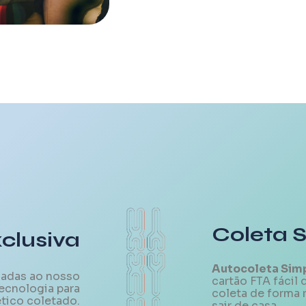
Coleta 
clusiva
Autocoleta Sim
iadas ao nosso
cartão FTA fácil 
tecnologia para
coleta de forma 
ético coletado.
sair de casa.