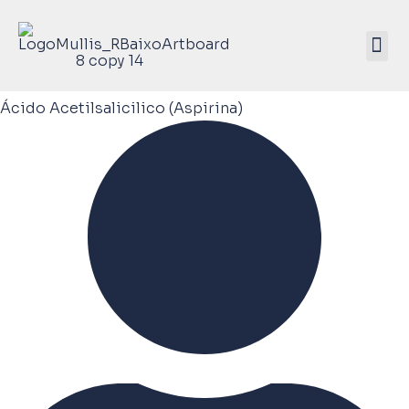
Mullis Saúde 
ATIVE SEU KIT
Ácido Acetilsalicilico (Aspirina)