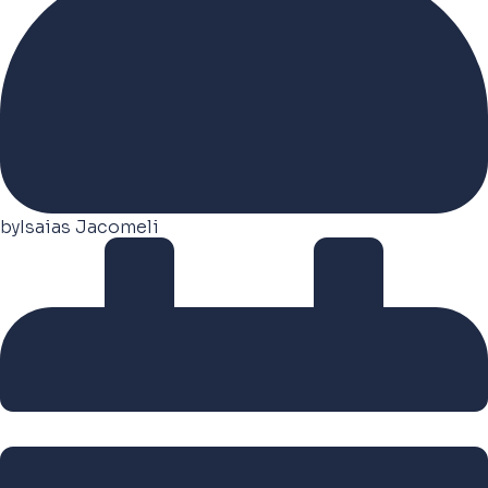
by
Isaias Jacomeli