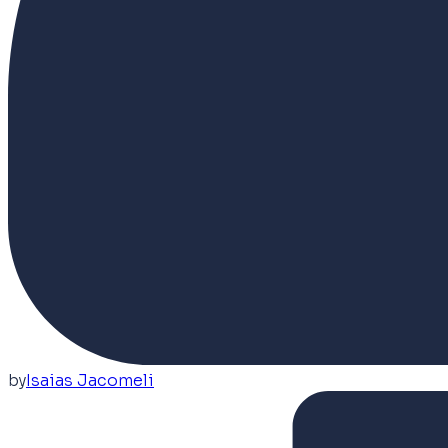
by
Isaias Jacomeli