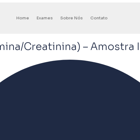
Home
Exames
Sobre Nós
Contato
ina/Creatinina) – Amostra 