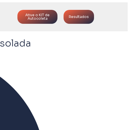
Ative o KIT de
Resultados
Autocoleta
Isolada