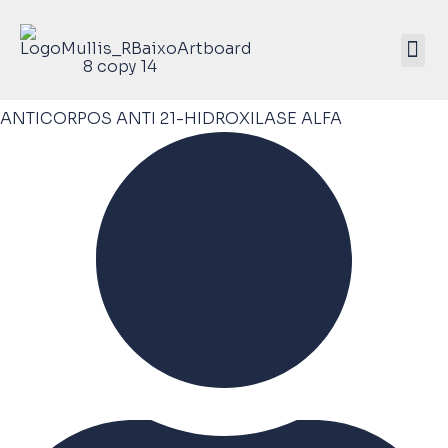
Mullis Saúde 
ATIVE SEU KIT
ANTICORPOS ANTI 21-HIDROXILASE ALFA