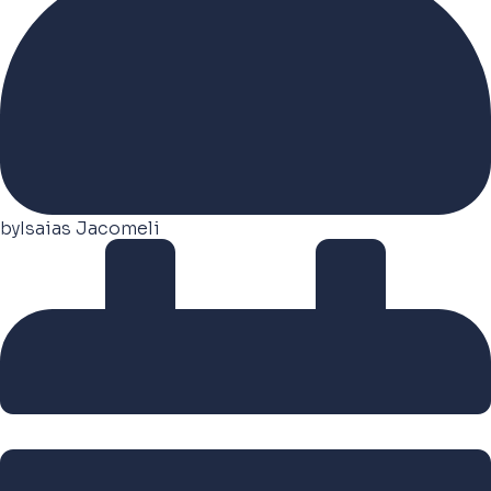
by
Isaias Jacomeli