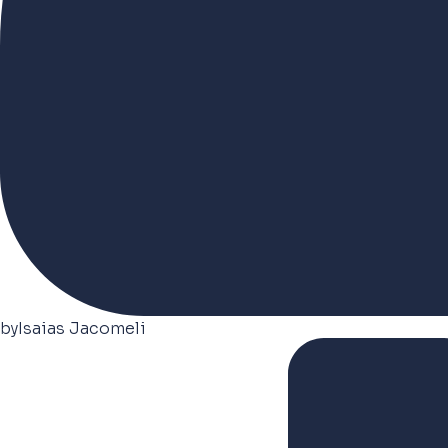
by
Isaias Jacomeli