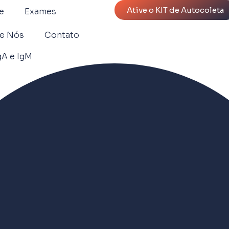
Ative o KIT de Autocoleta
e
Exames
e Nós
Contato
A e IgM