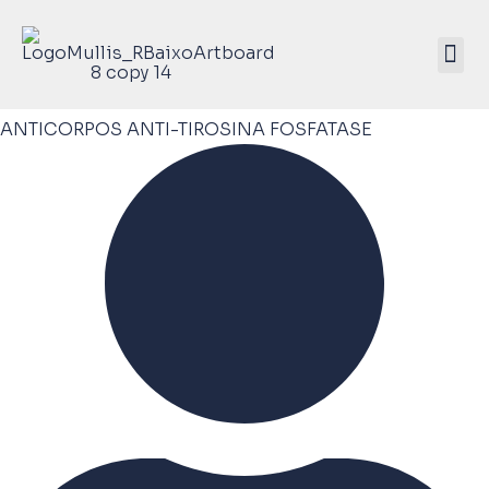
Mullis Saúde 
ATIVE SEU KIT
ANTICORPOS ANTI-TIROSINA FOSFATASE