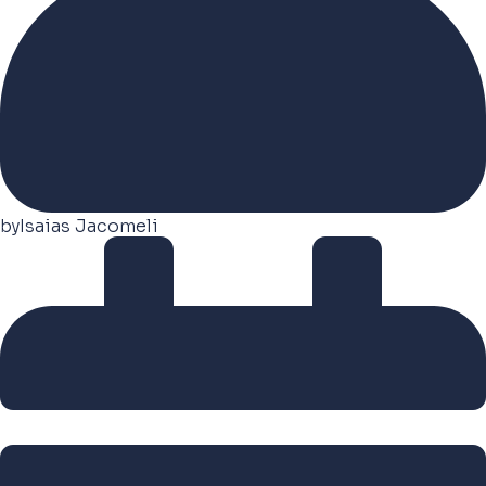
by
Isaias Jacomeli