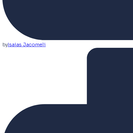
by
Isaias Jacomeli