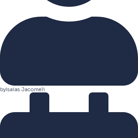
by
Isaias Jacomeli