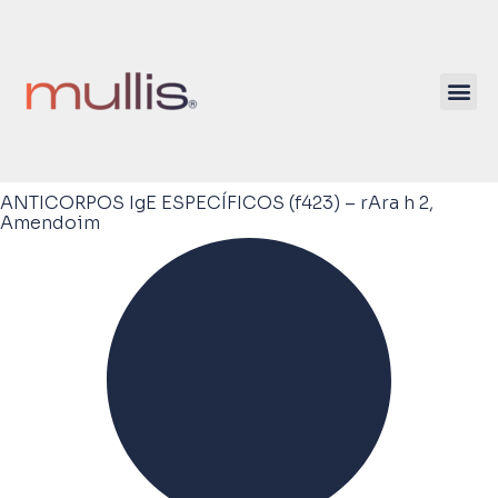
ANTICORPOS IgE ESPECÍFICOS (f423) – rAra h 2,
Amendoim