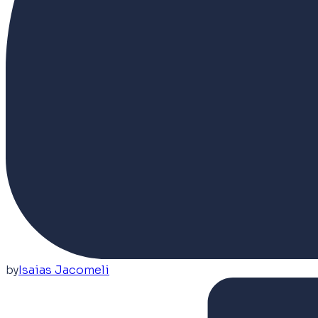
by
Isaias Jacomeli