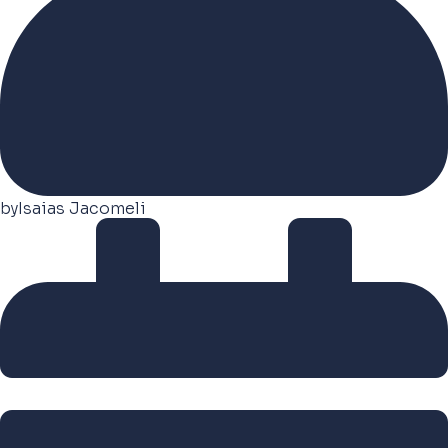
by
Isaias Jacomeli