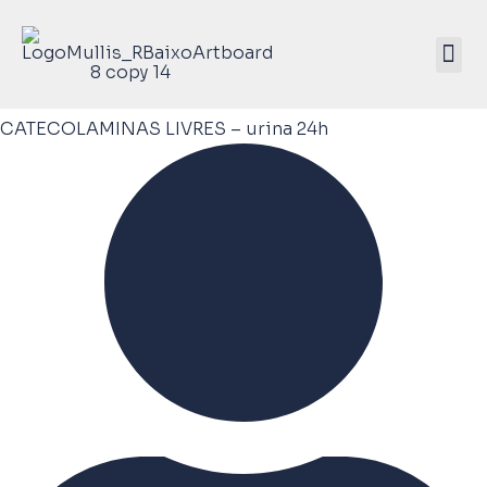
Mullis Saúde 
ATIVE SEU KIT
CATECOLAMINAS LIVRES – urina 24h