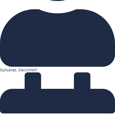
by
Isaias Jacomeli