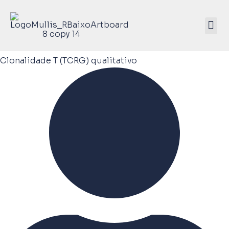
Mullis Saúde 
ATIVE SEU KIT
Clonalidade T (TCRG) qualitativo