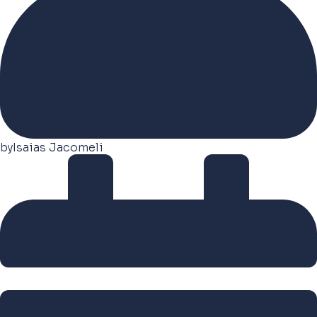
by
Isaias Jacomeli