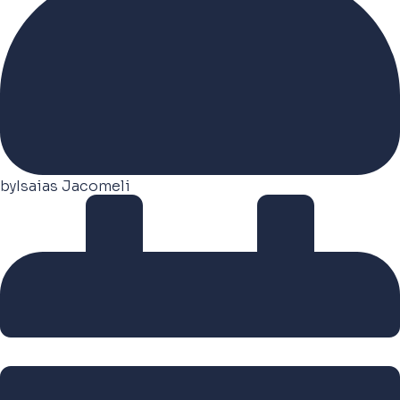
by
Isaias Jacomeli