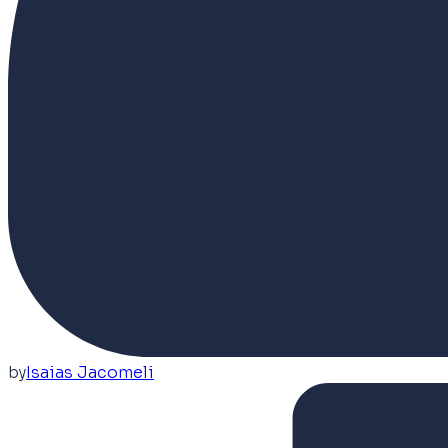
by
Isaias Jacomeli