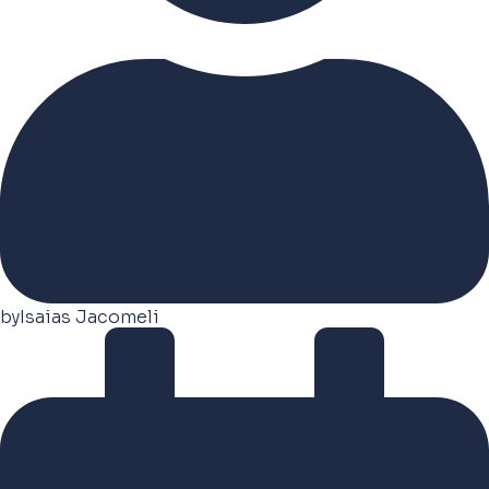
by
Isaias Jacomeli