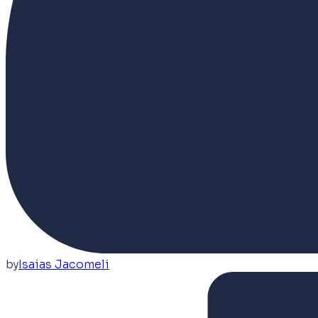
by
Isaias Jacomeli