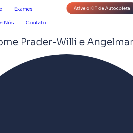
Ative o KIT de Autocoleta
e
Exames
e Nós
Contato
rome Prader-Willi e Angelma