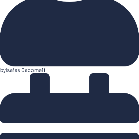
by
Isaias Jacomeli