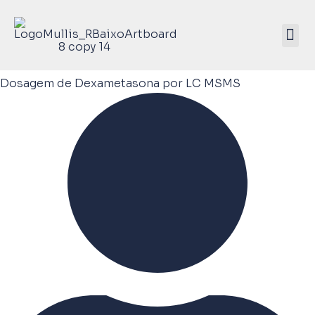
Mullis Saúde 
ATIVE SEU KIT
Dosagem de Dexametasona por LC MSMS