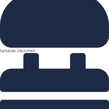
by
Isaias Jacomeli