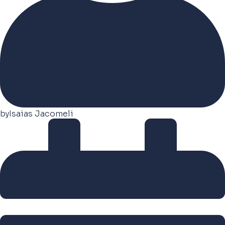
by
Isaias Jacomeli