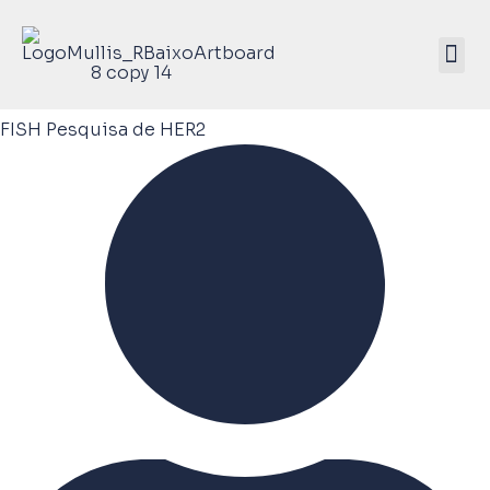
Mullis Saúde 
ATIVE SEU KIT
FISH Pesquisa de HER2