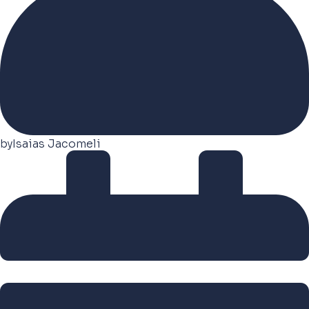
by
Isaias Jacomeli