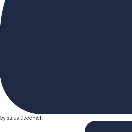
by
Isaias Jacomeli