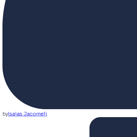
by
Isaias Jacomeli