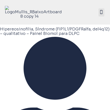
Mullis Saúde 
ATIVE SEU KIT
Hipereosinofilia, Síndrome (FIP1L1/PDGFRalfa, del4q12)
– qualitativo – Painel Biomol para DLPC