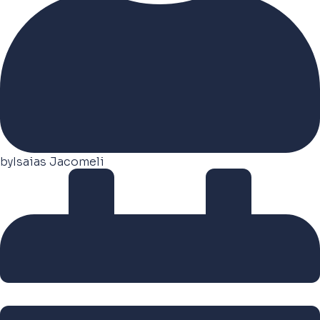
by
Isaias Jacomeli