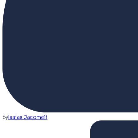
by
Isaias Jacomeli