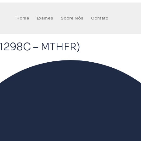
Home
Exames
Sobre Nós
Contato
1298C – MTHFR)