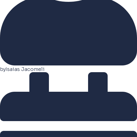
by
Isaias Jacomeli