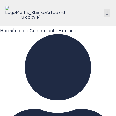
Mullis Saúde 
ATIVE SEU KIT
Hormônio do Crescimento Humano