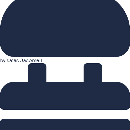
by
Isaias Jacomeli