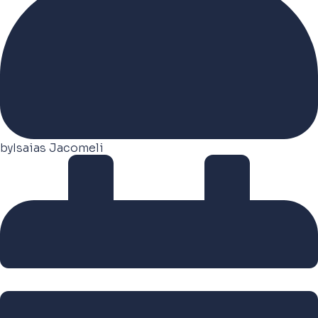
by
Isaias Jacomeli