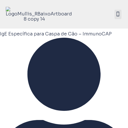
Mullis Saúde 
ATIVE SEU KIT
IgE Específica para Caspa de Cão – ImmunoCAP