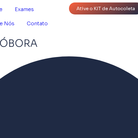
Ative o KIT de Autocoleta
e
Exames
e Nós
Contato
ABÓBORA