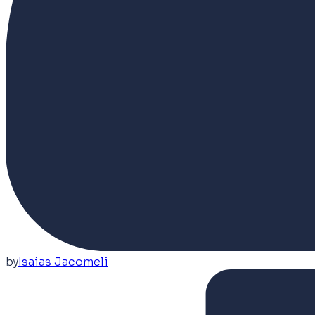
by
Isaias Jacomeli