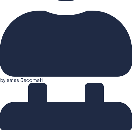
by
Isaias Jacomeli