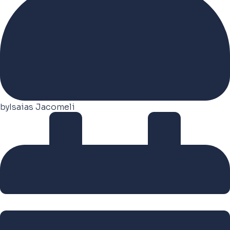
by
Isaias Jacomeli