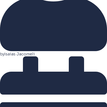
by
Isaias Jacomeli