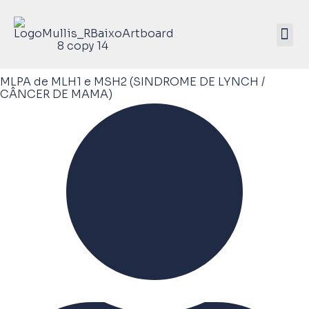
Mullis Saúde 
ATIVE SEU KIT
MLPA de MLH1 e MSH2 (SINDROME DE LYNCH /
CÂNCER DE MAMA)