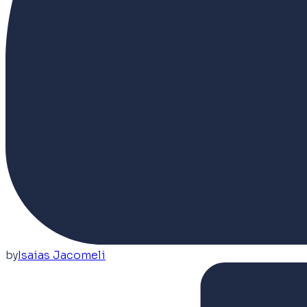
by
Isaias Jacomeli