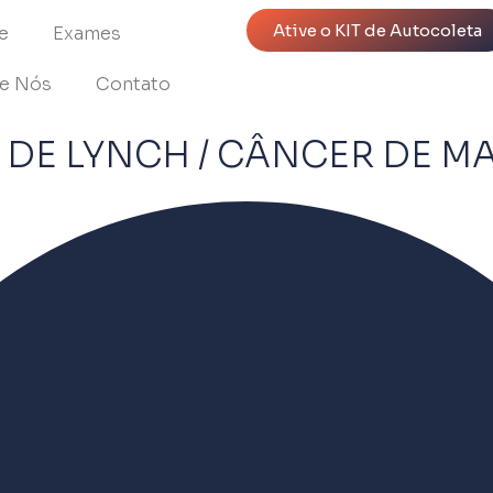
Ative o KIT de Autocoleta
e
Exames
e Nós
Contato
 DE LYNCH / CÂNCER DE M