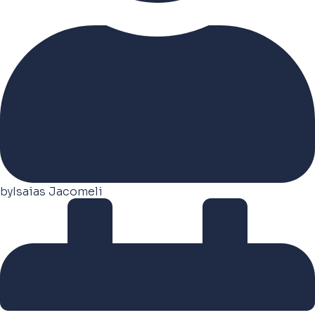
by
Isaias Jacomeli