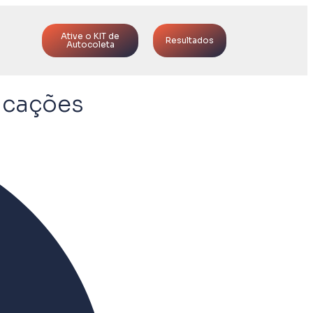
Ative o KIT de
Resultados
Autocoleta
icações