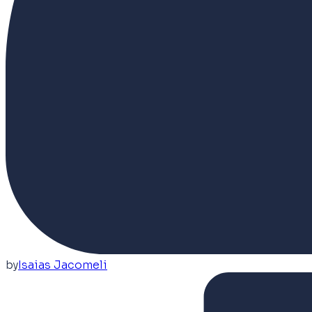
by
Isaias Jacomeli