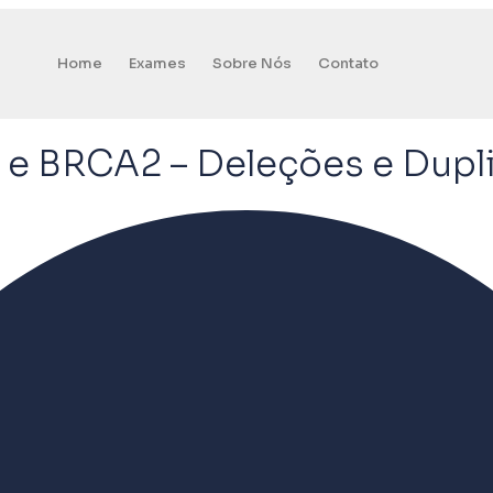
Home
Exames
Sobre Nós
Contato
 e BRCA2 – Deleções e Dupl