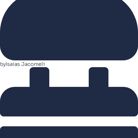
by
Isaias Jacomeli