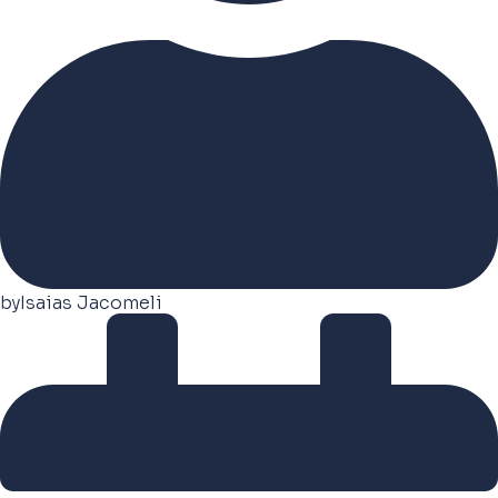
by
Isaias Jacomeli