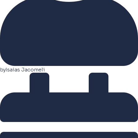
by
Isaias Jacomeli