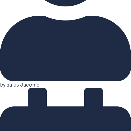
by
Isaias Jacomeli