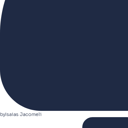
by
Isaias Jacomeli