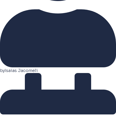
by
Isaias Jacomeli