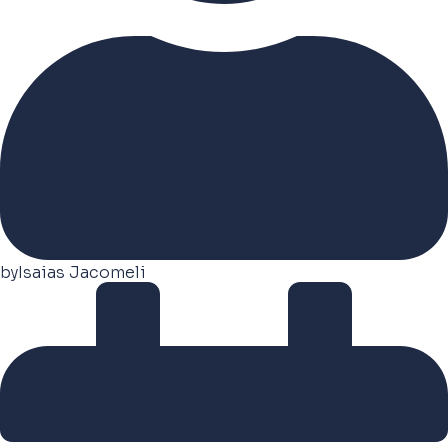
by
Isaias Jacomeli