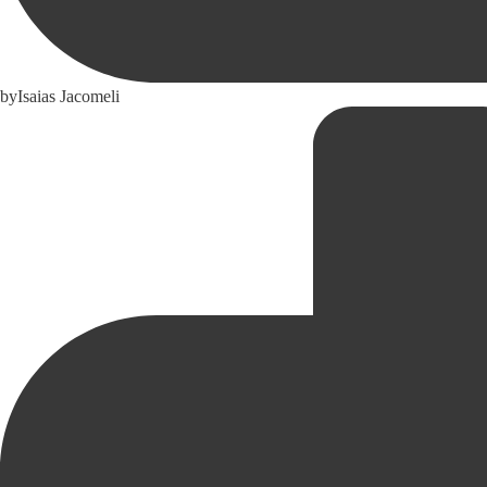
by
Isaias Jacomeli