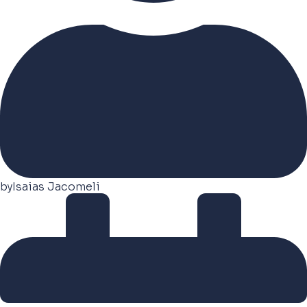
by
Isaias Jacomeli