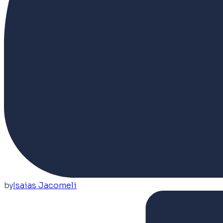
by
Isaias Jacomeli