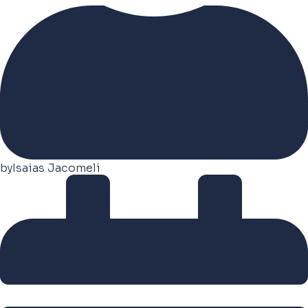
by
Isaias Jacomeli