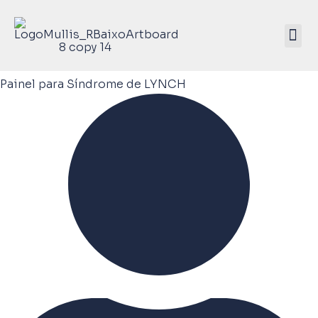
Mullis Saúde 
ATIVE SEU KIT
Painel para Síndrome de LYNCH