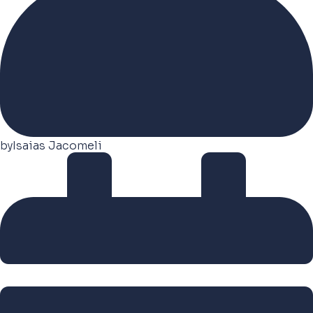
by
Isaias Jacomeli