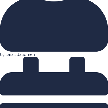
by
Isaias Jacomeli