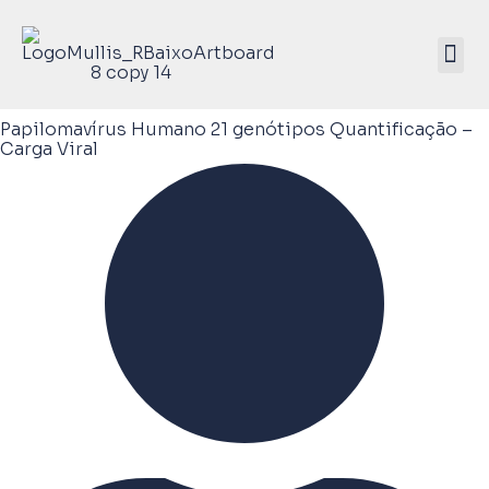
Mullis Saúde 
ATIVE SEU KIT
Papilomavírus Humano 21 genótipos Quantificação –
Carga Viral